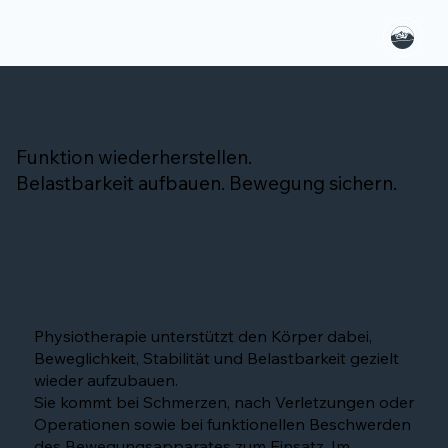
Funktion wiederherstellen.
Belastbarkeit aufbauen. Bewegung sichern.
Physiotherapie unterstützt den Körper dabei,
Beweglichkeit, Stabilität und Belastbarkeit gezielt
wieder aufzubauen.
Sie kommt bei Schmerzen, nach Verletzungen oder
Operationen sowie bei funktionellen Beschwerden
des Bewegungsapparates zum Einsatz. Im